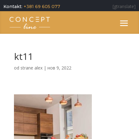
[gtranslate]
Kontakt:
+381 69 605 077
kt11
od strane
alex
|
нов 9, 2022