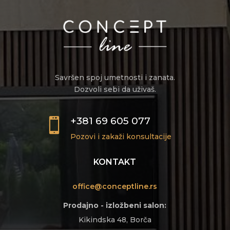
Savršen spoj umetnosti i zanata.
Dozvoli sebi da uživaš.
+381 69 605 077

Pozovi i zakaži konsultacije
KONTAKT
office@conceptline.rs
Prodajno - izložbeni salon:
Kikindska 48, Borča