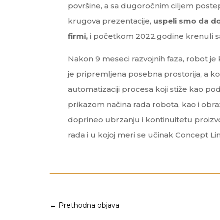
površine, a sa dugoročnim ciljem post
krugova prezentacije,
uspeli smo da d
firmi,
i početkom 2022.godine krenuli 
Nakon 9 meseci razvojnih faza, robot je
je pripremljena posebna prostorija, a k
automatizaciji procesa koji stiže kao po
prikazom načina rada robota, kao i obraz
doprineo ubrzanju i kontinuitetu proizv
rada i u kojoj meri se učinak Concept 
←
Prethodna objava