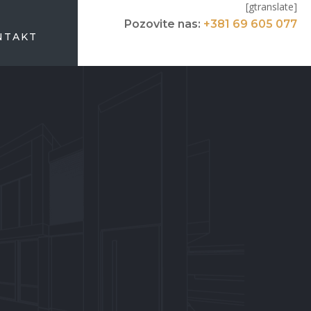
[gtranslate]
Pozovite nas:
+381 69 605 077
NTAKT