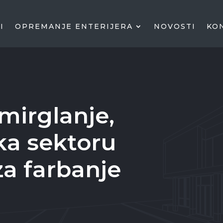
I
OPREMANJE ENTERIJERA
NOVOSTI
KO
mirglanje,
ka sektoru
a farbanje