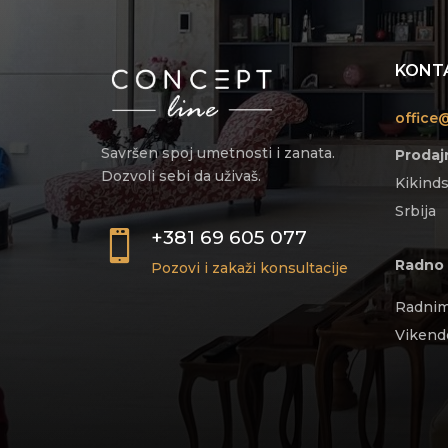
KONT
office
Savršen spoj umetnosti i zanata.
Prodajn
Dozvoli sebi da uživaš.
Kikinds
Srbija
+381 69 605 077

Radno 
Pozovi i zakaži konsultacije
Radnim
Vikend