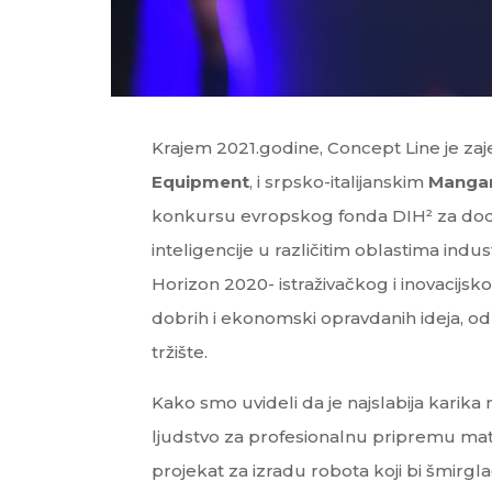
Krajem 2021.godine, Concept Line je zaje
Equipment
, i srpsko-italijanskim
Mangan
konkursu evropskog fonda DIH² za dod
inteligencije u različitim oblastima indu
Horizon 2020- istraživačkog i inovacijs
dobrih i ekonomski opravdanih ideja, odno
tržište.
Kako smo uvideli da je najslabija karik
ljudstvo za profesionalnu pripremu materi
projekat za izradu robota koji bi šmirgl