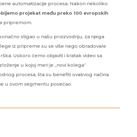
epene automatizacije procesa. Nakon nekoliko
obijemo projekat među preko 100 evropskih
sa pripremom.
 konačno stigao u našu proizvodnju, za njega
olege iz pripreme su se više nego obradovale
drška. Uskoro ćemo objaviti i kratak video sa
loženje u kojoj meri je „novi kolega“
odnog procesa, šta su benefiti ovakvog načina
Line u ovom segmentu povećao.