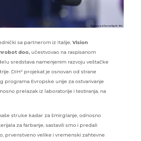
dnički sa partnerom iz Italije,
Vision
robot doo,
učestvovao na raspisanom
elu sredstava namenjenim razvoju veštačke
strije. DIH² projekat je osnovan od strane
kog programa Evropske unije za ostvarivanje
sno prelazak iz laboratorije i testiranja, na
a naše struke kadar za šmirglanje, odnosno
jala za farbanje, sastavili smo i predali
ao, prvenstveno velike i vremenski zahtevne