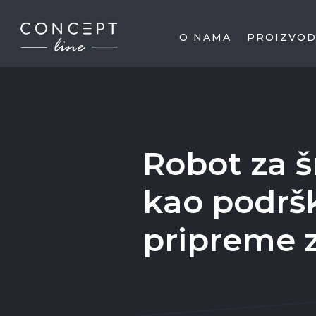
O NAMA
PROIZVOD
Robot za š
kao podrš
pripreme z