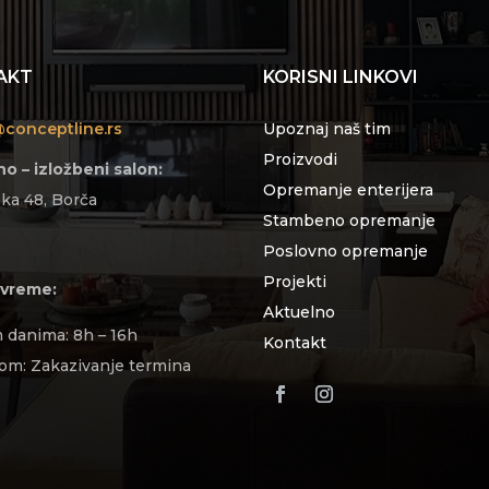
AKT
KORISNI LINKOVI
@conceptline.rs
Upoznaj naš tim
Proizvodi
o – izložbeni salon:
Opremanje enterijera
ka 48, Borča
Stambeno opremanje
Poslovno opremanje
Projekti
vreme:
Aktuelno
 danima: 8h – 16h
Kontakt
om: Zakazivanje termina