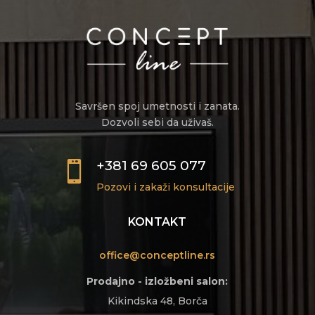
Savršen spoj umetnosti i zanata.
Dozvoli sebi da uživaš.
+381 69 605 077

Pozovi i zakaži konsultacije
KONTAKT
office@conceptline.rs
Prodajno - izložbeni salon:
Kikindska 48, Borča