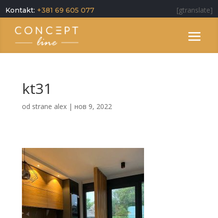
[gtranslate]
Kontakt:
+381 69 605 077
kt31
od strane
alex
|
нов 9, 2022